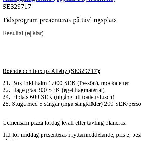
SE329717
Tidsprogram presenteras på tävlingsplats
Resultat
(e
j klar
)
Boende och box på Alleby (SE329717):
21. Box inkl halm 1.000 SEK (fre-sön), mocka efter
22. Hage gräs 300 SEK (eget hagmaterial)
24. Elplats 600 SEK (tilgång till toalett/dusch)
25. Stuga med 5 sängar (inga sängkläder) 200 SEK/perso
Gemensam pizza lördag kväll efter tävling planeras:
Tid för middag presenteras i ryttarmeddelande, pris ej besl