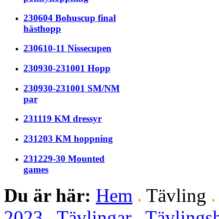
230604 Bohuscup final
hästhopp
230610-11 Nissecupen
230930-231001 Hopp
230930-231001 SM/NM
par
231119 KM dressyr
231203 KM hoppning
231229-30 Mounted
games
Du är här:
Hem
Tävling
2023
Tävlingar
Tävlingsh