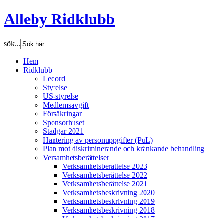
Alleby Ridklubb
sök...
Hem
Ridklubb
Ledord
Styrelse
US-styrelse
Medlemsavgift
Försäkringar
Sponsorhuset
Stadgar 2021
Hantering av personuppgifter (PuL)
Plan mot diskriminerande och kränkande behandling
Versamhetsberättelser
Verksamhetsberättelse 2023
Verksamhetsberättelse 2022
Verksamhetsberättelse 2021
Verksamhetsbeskrivning 2020
Verksamhetsbeskrivning 2019
Verksamhetsbeskrivning 2018