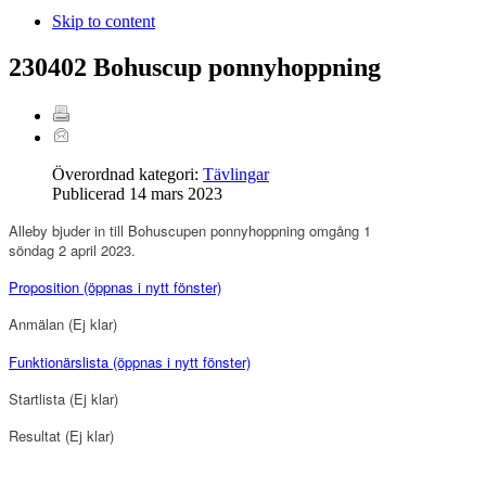
Skip to content
230402 Bohuscup ponnyhoppning
Överordnad kategori:
Tävlingar
Publicerad
14 mars 2023
Alleby bjuder in till Bohuscupen ponnyhoppning omgång 1
söndag 2 april 2023.
Proposition
(öppnas i nytt fönster)
Anmälan
(Ej klar)
Funktionärslista
(öppnas i nytt fönster)
Startlista (Ej klar
)
Resultat
(
Ej klar
)