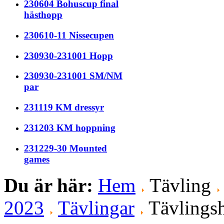
230604 Bohuscup final
hästhopp
230610-11 Nissecupen
230930-231001 Hopp
230930-231001 SM/NM
par
231119 KM dressyr
231203 KM hoppning
231229-30 Mounted
games
Du är här:
Hem
Tävling
2023
Tävlingar
Tävlingsh