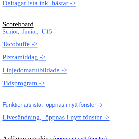
Deltagarlista inkl hästar ->
Scoreboard
Senior
,
Junior
,
U15
Tacobuffé ->
Pizzamiddag ->
Linjedomarutbildade ->
Tidsprogram ->
Funktionärslista, öppnas i nytt fönster ->
Livesändning, öppnas i nytt fönster ->
(öppnas i nytt fönster)
Anläggningsskiss