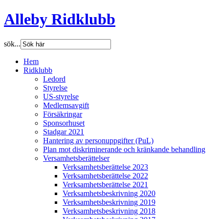
Alleby Ridklubb
sök...
Hem
Ridklubb
Ledord
Styrelse
US-styrelse
Medlemsavgift
Försäkringar
Sponsorhuset
Stadgar 2021
Hantering av personuppgifter (PuL)
Plan mot diskriminerande och kränkande behandling
Versamhetsberättelser
Verksamhetsberättelse 2023
Verksamhetsberättelse 2022
Verksamhetsberättelse 2021
Verksamhetsbeskrivning 2020
Verksamhetsbeskrivning 2019
Verksamhetsbeskrivning 2018