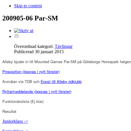
Skip to content
200905-06 Par-SM
Överordnad kategori:
Tävlingar
Publicerad
30 januari 2015
Alleby bjuder in till Mounted Games Par-SM på Göteborgs Horsepark helge
Proposition
(öppnas i nytt fönster)
Anmälan via TDB och
Epost till Alleby ridklubb
Ryttarmeddelande (öppnas i nytt fönster
)
Funktionärslista
(
Ej klar
)
Resultat
Juniorklass ->