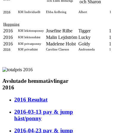
och Ellen Britschgi
och Sharon
2016
KM Individuellt
Ebba Ardbring
Albert
1
Hoppning
2016
Josefine Rilbe
Tigger
1
KM lekitonsponny
2016
Malin Lejdström
Lucky
1
KM lektionshäst
2016
Madelene Holst
Goldy
1
KM privatponny
2016
KM privathäst
Caroline Claeson
Andromeda
1
Avslutade hemmatävlingar
2016
2016 Resultat
2016-03-13 pay & jump
häst/ponny
2016-04-23 pay & jump