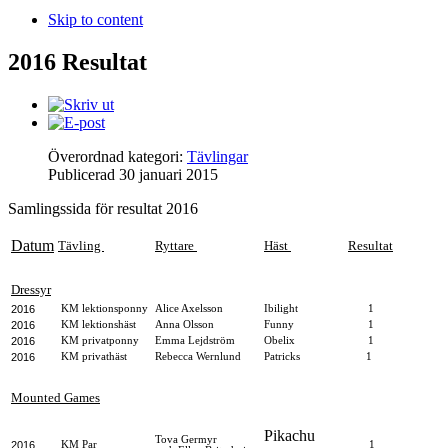
Skip to content
2016 Resultat
Överordnad kategori:
Tävlingar
Publicerad
30 januari 2015
Samlingssida för resultat 2016
Datum
Tävling
Ryttare
Häst
Resultat
Dressyr
2016
KM lektionsponny
Alice Axelsson
Ibilight
1
2016
KM lektionshäst
Anna Olsson
Funny
1
2016
KM privatponny
Emma Lejdström
Obelix
1
2016
KM privathäst
Rebecca Wernlund
Patricks
1
Mounted Games
Pikachu
Tova Germyr
2016
KM Par
1