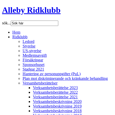
Alleby Ridklubb
sök...
Hem
Ridklubb
Ledord
Styrelse
US-styrelse
Medlemsavgift
Försäkringar
Sponsorhuset
Stadgar 2021
Hantering av personuppgifter (PuL)
Plan mot diskriminerande och kränkande behandling
Versamhetsberättelser
Verksamhetsberättelse 2023
Verksamhetsberättelse 2022
Verksamhetsberättelse 2021
Verksamhetsbeskrivning 2020
Verksamhetsbeskrivning 2019
Verksamhetsbeskrivning 2018