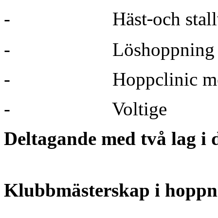
‐
-
Häst
och stal
-
Löshoppning
-
Hoppclinic m
-
Voltige
Deltagande med två lag i d
Klubbmästerskap i hoppn