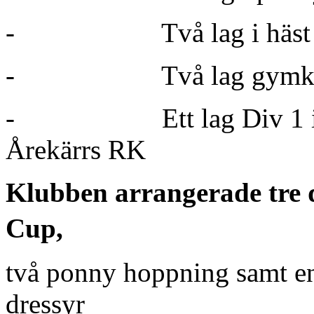
-
Två lag i häs
-
Två lag gym
-
Ett lag Div 1 
Årekärrs RK
Klubben arrangerade tre d
Cup,
två ponny hoppning samt en
dressyr