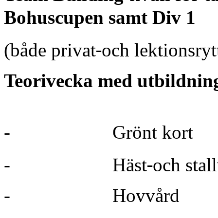
Bohuscupen samt Div 1
‐
(både privat
och lektionsryt
Teorivecka med utbildning
-
Grönt kort
‐
-
Häst
och stal
-
Hovvård