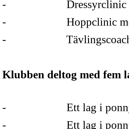
-
Dressyrclinic
-
Hoppclinic m
-
Tävlingscoac
Klubben deltog med fem l
-
Ett lag i pon
-
Ett lag i pon