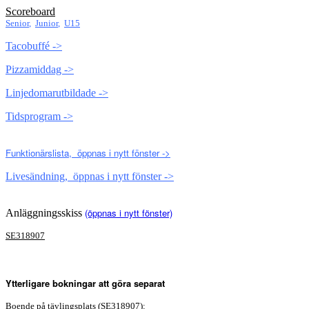
Scoreboard
Senior
,
Junior
,
U15
Tacobuffé ->
Pizzamiddag ->
Linjedomarutbildade ->
Tidsprogram ->
Funktionärslista, öppnas i nytt fönster ->
Livesändning, öppnas i nytt fönster ->
(öppnas i nytt fönster)
Anläggningsskiss
SE318907
Ytterligare bokningar att göra separat
Boende på tävlingsplats (
SE318907)
: