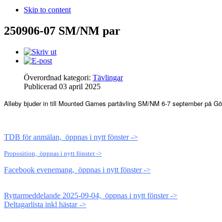
Skip to content
250906-07 SM/NM par
Överordnad kategori:
Tävlingar
Publicerad
03 april 2025
Alleby bjuder in till Mounted Games partävling SM/NM 6-7 september på G
TDB för anmälan, öppnas i nytt fönster ->
Proposition, öppnas i nytt fönster ->
Facebook evenemang, öppnas i nytt fönster ->
Ryttarmeddelande 2025-09-04, öppnas i nytt fönster ->
Deltagarlista inkl hästar ->