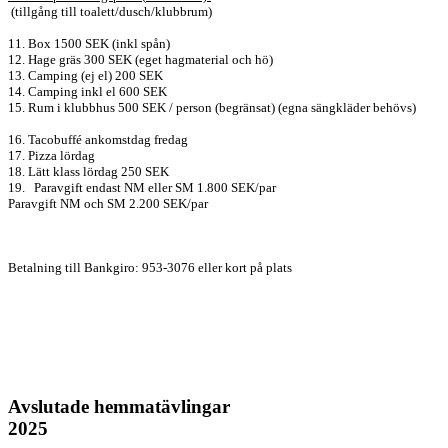
(tillgång till toalett/dusch/klubbrum)
11. Box 1500 SEK (inkl spån)
12. Hage gräs 300 SEK (eget hagmaterial och hö)
13. Camping (ej el) 200 SEK
14. Camping inkl el 600 SEK
15. Rum i klubbhus 500 SEK / person (begränsat) (egna sängkläder behövs)
16. Tacobuffé ankomstdag fredag
17. Pizza lördag
18. Lätt klass lördag 250 SEK
19.
Paravgift endast NM eller SM 1.800 SEK/par
Paravgift NM och SM 2.200 SEK/par
Betalning till Bankgiro: 953-3076
eller kort på plats
Avslutade hemmatävlingar
2025