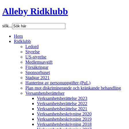
Alleby Ridklubb
sök...
Hem
Ridklubb
Ledord
Styrelse
US-styrelse
Medlemsavgift
Försäkringar
Sponsorhuset
Stadgar 2021
Hantering av personuppgifter (PuL)
Plan mot diskriminerande och kränkande behandling
Versamhetsberättelser
Verksamhetsberättelse 2023
Verksamhetsberättelse 2022
Verksamhetsberättelse 2021
Verksamhetsbeskrivning 2020
Verksamhetsbeskrivning 2019
Verksamhetsbeskrivning 2018