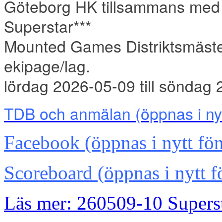
Göteborg HK tillsammans med Al
Superstar***
Mounted Games Distriktsmäster
ekipage/lag.
lördag 2026-05-09 till söndag
TDB och anmälan
(öppnas i ny
Facebook (öppnas i nytt fön
Scoreboard (öppnas i nytt f
Läs mer: 260509-10 Supers