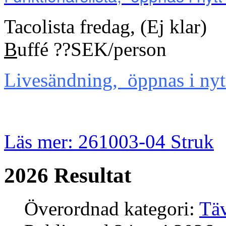
Tacolista fredag, (Ej klar)
B
uffé ??SEK/person
Livesändning, öppnas i nytt
Läs mer: 261003-04 Struk
2026 Resultat
Överordnad kategori:
Täv