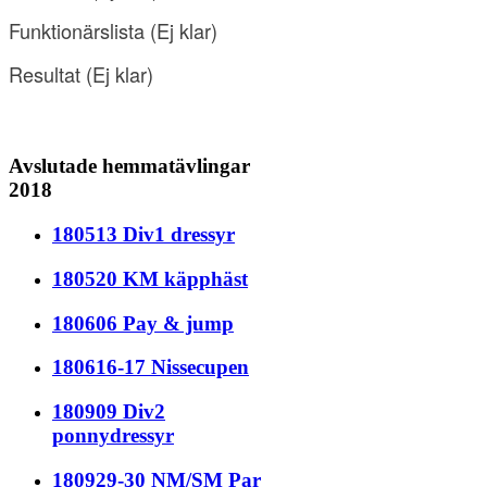
Funktionärslista
(
Ej klar
)
Resultat
(
Ej klar
)
Avslutade hemmatävlingar
2018
180513 Div1 dressyr
180520 KM käpphäst
180606 Pay & jump
180616-17 Nissecupen
180909 Div2
ponnydressyr
180929-30 NM/SM Par