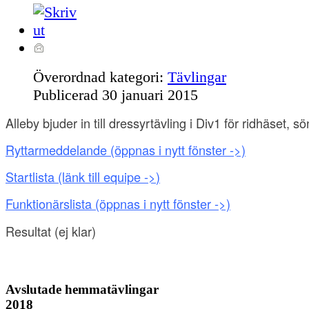
Överordnad kategori:
Tävlingar
Publicerad
30 januari 2015
Alleby bjuder in till dressyrtävling i Div1 för ridhäset, 
Ryttarmeddelande
(öppnas i nytt fönster ->)
Startlista (länk till equipe ->
)
Funktionärslista
(öppnas i nytt fönster ->)
Resultat
(e
j klar
)
Avslutade hemmatävlingar
2018