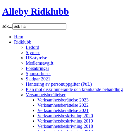
Alleby Ridklubb
sök...
Hem
Ridklubb
Ledord
Styrelse
US-styrelse
Medlemsavgift
Försäkringar
Sponsorhuset
Stadgar 2021
Hantering av personuppgifter (PuL)
Plan mot diskriminerande och kränkande behandling
Versamhetsberättelser
Verksamhetsberättelse 2023
Verksamhetsberättelse 2022
Verksamhetsberättelse 2021
Verksamhetsbeskrivning 2020
Verksamhetsbeskrivning 2019
Verksamhetsbeskrivning 2018