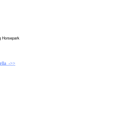
g Horsepark
nella ->>