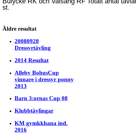
Bulycke RK och Valsäng RF Totalt antal tävla
st.
Äldre resultat
20080928
Dressyrtävling
2014 Resultat
Alleby BohusCup
vinnare i dressyr ponny
2013
Barn 3:ornas Cup 08
Klubbtävlingar
KM gymkkhana ind.
2016