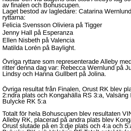
av finalen och Bohuscupen.
Laget bestod av lagledare: Catarina Wernlun
ryttarna:
Felicia Svensson Oliviera på Tigger
Jenny Hall på Esperanza
Ellen Nisbeth på Valencia
Matilda Lorén på Baylight.
Övriga ryttare som representerade Alleby me
ritter denna dag var: Rebecca Wernlund på Ju
Lindsy och Hanna Gullbert på Jolina.
Övriga resultat från Finalen, Orust RK blev p
2:ndra plats och Kongahälla RS 3:a, Valsäng
Bulycke RK 5:a
Totalt för hela Bohuscupen blev resultaten VI
Alleby RK, placerad på andra plats blev Kong
Orust slutade på en 3:dje plats och 4:a och 5: