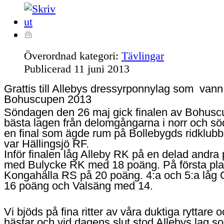
Överordnad kategori:
Tävlingar
Publicerad
11 juni 2013
Grattis till Allebys dressyrponnylag som vann
Bohuscupen 2013
Söndagen den 26 maj gick finalen av Bohusc
bästa lagen från delomgångarna i norr och sö
en final som ägde rum på Bollebygds ridklubb
var Hällingsjö RF.
Inför finalen låg Alleby RK på en delad andra 
med Bulycke RK med 18 poäng. På första pla
Kongahälla RS på 20 poäng. 4:a och 5:a låg
16 poäng och Valsäng med 14.
Vi bjöds på fina ritter av våra duktiga ryttare 
hästar och vid dagens slut stod Allebys lag s