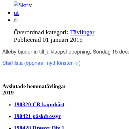
Överordnad kategori:
Tävlingar
Publicerad
01 januari 2019
Alleby bjuder in till julklappshopopning, Söndag 15 d
Startlista (öppnas i nytt fönster ->
)
Avslutade hemmatävlingar
2019
190320 CR käpphäst
190421 påskdressyr
190428 Dressyr Div 1